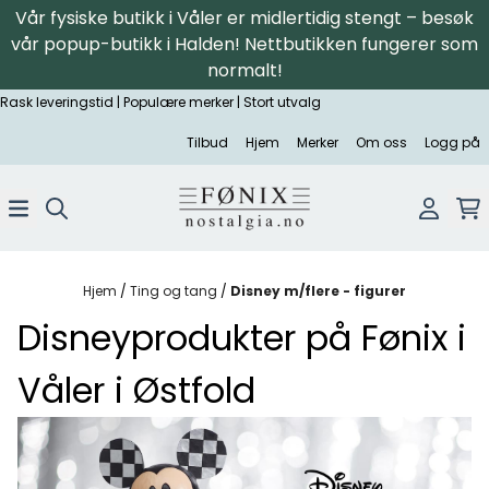
Vår fysiske butikk i Våler er midlertidig stengt – besøk
Hopp til innhold
vår popup-butikk i Halden! Nettbutikken fungerer som
normalt!
Rask leveringstid | Populære merker | Stort utvalg
Tilbud
Hjem
Merker
Om oss
Logg på
Hjem
/
Ting og tang
/
Disney m/flere - figurer
Disneyprodukter på Fønix i
Våler i Østfold