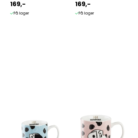
Blå
169,-
Rosa
169,-
På lager
På lager