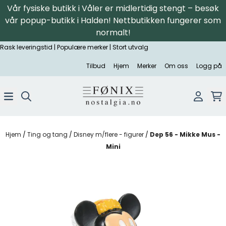
Vår fysiske butikk i Våler er midlertidig stengt – besøk
Hopp til innhold
vår popup-butikk i Halden! Nettbutikken fungerer som
normalt!
Rask leveringstid | Populære merker | Stort utvalg
Tilbud
Hjem
Merker
Om oss
Logg på
Hjem
/
Ting og tang
/
Disney m/flere - figurer
/
Dep 56 - Mikke Mus -
Mini