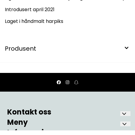
Introdusert april 2021
Laget i håndmalt harpiks
Produsent
Kontakt oss
Meny
Nostalgia Fønix AS
Oscars gate 6
Informasjon
Hjem