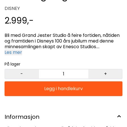
DISNEY
2.999,-
Bli med Grand Jester Studio å feire fortiden, nåtiden
og framtiden i Disneys 100 års jubilum med denne
minnesamlingen skapt av Enesco Studios.
Introdusert januar 2023 Platiniumfarget slott med
Les mer
vakre detaljer med Tingelig flyvende over. Tingelig
lager en glitrende gjennomsiktig søyleformet sky
På lager
bak seg. Tingelig har grønn kjole, grønne sko med
-
+
hvite dusker og turkise gjennomsiktige vinger.
Designet i Burbank California. Dette er et
samlerobjekt og ikke et leketøy Høyde 35,5 cm
Informasjon