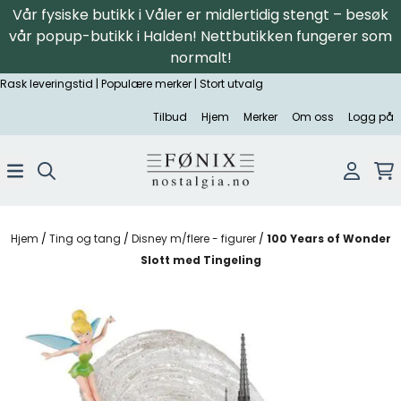
Vår fysiske butikk i Våler er midlertidig stengt – besøk
Hopp til innhold
vår popup-butikk i Halden! Nettbutikken fungerer som
normalt!
Rask leveringstid | Populære merker | Stort utvalg
Tilbud
Hjem
Merker
Om oss
Logg på
Hjem
/
Ting og tang
/
Disney m/flere - figurer
/
100 Years of Wonder
Slott med Tingeling