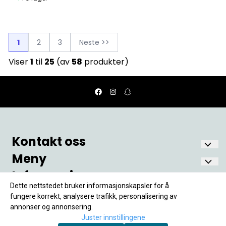
1
2
3
Neste >>
Viser
1
til
25
(av
58
produkter)
Kontakt oss
Meny
Nostalgia Fønix AS
Oscars gate 6
Informasjon
Hjem
1771 Halden
Min Konto
Dette nettstedet bruker informasjonskapsler for å
Om Oss
Frakt og Levering
Org. nr. 998 243 211MVA
fungere korrekt, analysere trafikk, personalisering av
Kontakt Oss
annonser og annonsering.
fonix@nostalgia.no
Personvern
Tilbud
Juster innstillingene