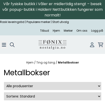
Vår fysiske butikk i Våler er midlertidig stengt – besøk
Hopp til innhold
vår popup-butikk i Halden! Nettbutikken fungerer som
normalt!
Rask leveringstid | Populære merker | Stort utvalg
Tilbud
Hjem
Merker
Om oss
Logg på
Hjem
/
Ting og tang
/
Metallbokser
Metallbokser