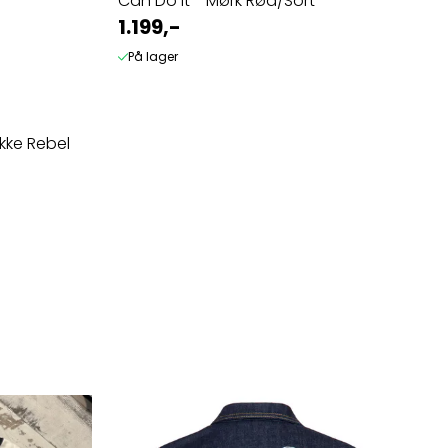
Can Do It - Mørk Rød/Sort
1.199,-
På lager
kke Rebel