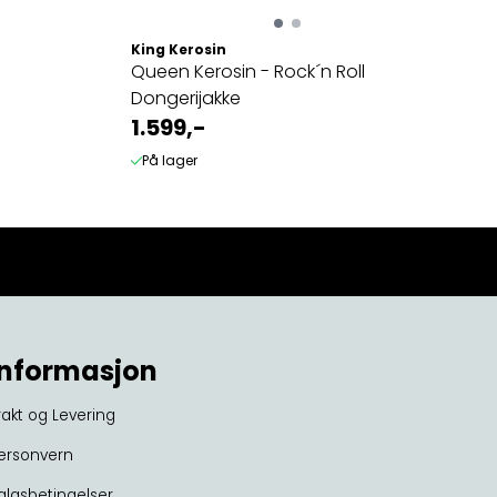
King Kerosin
Queen Kerosin - Rock´n Roll
Dongerijakke
1.599,-
På lager
Informasjon
rakt og Levering
ersonvern
algsbetingelser