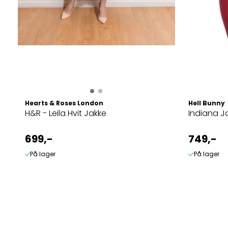
Hearts & Roses London
Hell Bunny
H&R - Leila Hvit Jakke
Indiana J
699,-
749,-
På lager
På lager