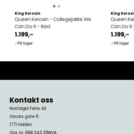
King Kerosin
King Keros
Queen Kerosin - Collegejakke We
Queen Ker
Can Do It - Rød
Can Do It 
1.199,-
1.199,-
På lager
På lager
Kontakt oss
Nostalgia Fønix AS
Oscars gate 6
1771 Halden
Org. nr. 998 243 211MVA