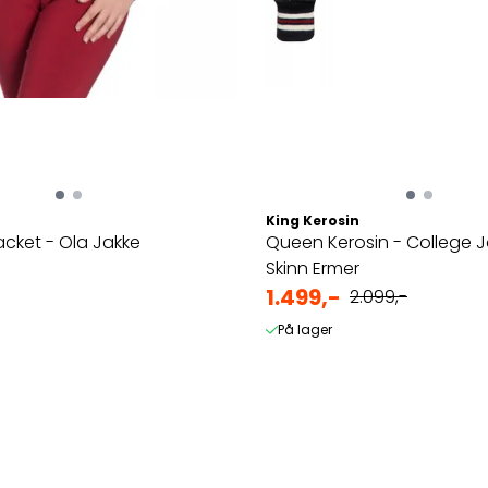
King Kerosin
acket - Ola Jakke
Queen Kerosin - College 
Skinn Ermer
1.499,-
2.099,-
På lager