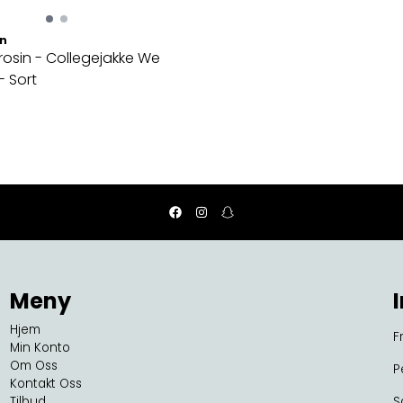
in
osin - Collegejakke We
- Sort
Meny
Hjem
F
Min Konto
Om Oss
P
Kontakt Oss
Tilbud
S