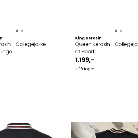
in
King Kerosin
osin - Collegejakke
Queen Kerosin - Collegeja
ounge
at Heart
1.199,-
På lager