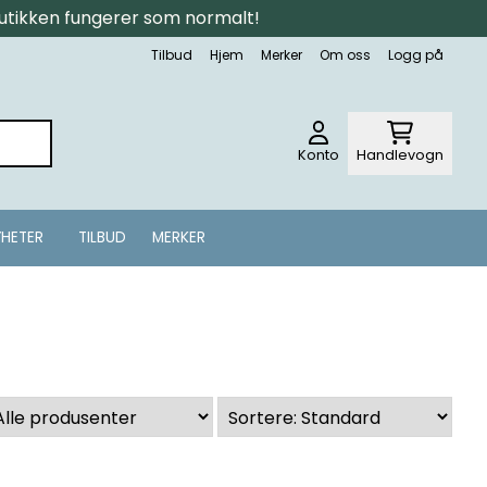
tbutikken fungerer som normalt!
Tilbud
Hjem
Merker
Om oss
Logg på
Konto
Handlevogn
HETER
TILBUD
MERKER