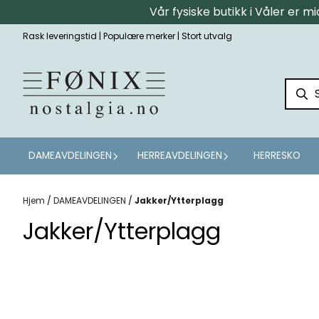
Vår fysiske butikk i Våler er 
Hopp til innhold
Rask leveringstid | Populære merker | Stort utvalg
DAMEAVDELINGEN
HERREAVDELINGEN
HERRESKO
Hjem
/
DAMEAVDELINGEN
/
Jakker/Ytterplagg
Jakker/Ytterplagg