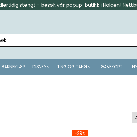
midlertidig stengt – besøk vår popup-butikk i Halden! Net
BARNEKLÆR
DISNEY
TING OG TANG
GAVEKORT
NY
-29%