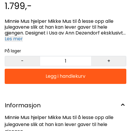
1.799,-
Minnie Mus hjelper Mikke Mus til å lesse opp alle
julegavene slik at han kan lever gaver til hele
gjengen. Designet i Usa av Ann Dezendorf eksklusivt
for Dep56 Utført i høykvalitets steinharpiks,
Les mer
striesekk med print, falsk pels og bånd. Håndmalt så
variasjoner kan forekomme. Dette er et
På lager
samlerobjekt og ikke et leketøy. Høyde 24 cm
-
+
Informasjon
Minnie Mus hjelper Mikke Mus til å lesse opp alle
julegavene slik at han kan lever gaver til hele