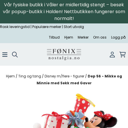
Vår fysiske butikk i Våler er midlertidig stengt – besøk
Hopp til innhold
vår popup-butikk i Halden! Nettbutikken fungerer som
normalt!
Rask leveringstid | Populære merker | Stort utvalg
Tilbud
Hjem
Merker
Om oss
Logg på
Hjem
/
Ting og tang
/
Disney m/flere - figurer
/
Dep 56 - Mikke og
Minnie med Sekk med Gaver