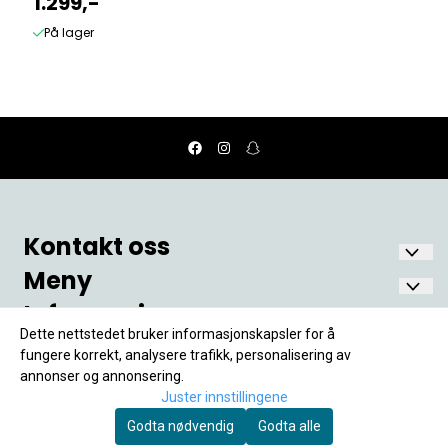
dukkevogn
1.299,-
På lager
Kontakt oss
Meny
Nostalgia Fønix AS
Oscars gate 6
Informasjon
Hjem
1771 Halden
Min Konto
Dette nettstedet bruker informasjonskapsler for å
Om Oss
Frakt og Levering
Org. nr. 998 243 211MVA
fungere korrekt, analysere trafikk, personalisering av
Kontakt Oss
annonser og annonsering.
fonix@nostalgia.no
Personvern
Tilbud
Juster innstillingene
Salgsbetingelser
Godta nødvendig
Godta alle