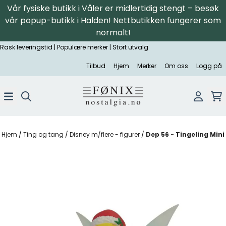
Vår fysiske butikk i Våler er midlertidig stengt – besøk
Hopp til innhold
vår popup-butikk i Halden! Nettbutikken fungerer som
normalt!
Rask leveringstid | Populære merker | Stort utvalg
Tilbud
Hjem
Merker
Om oss
Logg på
Hjem
/
Ting og tang
/
Disney m/flere - figurer
/
Dep 56 - Tingeling Mini