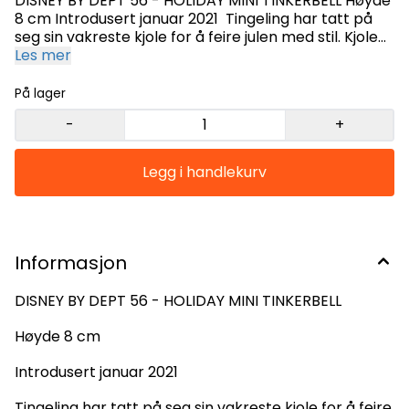
DISNEY BY DEPT 56 - HOLIDAY MINI TINKERBELL Høyde
8 cm Introdusert januar 2021 Tingeling har tatt på
seg sin vakreste kjole for å feire julen med stil. Kjolen
ha pelskanter som matcher nisseluen, og på
Les mer
nisseluens pelskant har hun en liten misteltein.
Skoene matcher også kjolen med den vakre grønne
På lager
fargen og og hvite dusker. Vakre gjennomsiktige blå
-
+
vinger på ryggen. Laget i steinharpiks. Figuren er
håndmalt så variasjoner kan forekomme.
Informasjon
DISNEY BY DEPT 56 - HOLIDAY MINI TINKERBELL
Høyde 8 cm
Introdusert januar 2021
Tingeling har tatt på seg sin vakreste kjole for å feire