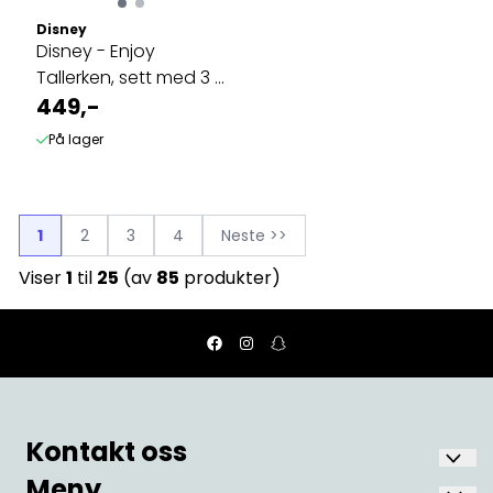
Disney
Disney - Enjoy
Tallerken, sett med 3 -
Minnie
449,-
På lager
1
2
3
4
Neste >>
Viser
1
til
25
(av
85
produkter)
Kontakt oss
Meny
Nostalgia Fønix AS