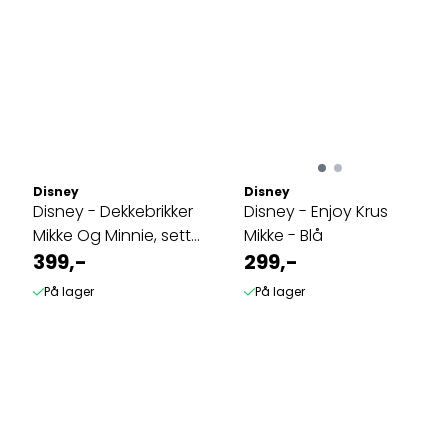
Disney
Disney
Disney - Dekkebrikker
Disney - Enjoy Krus
Mikke Og Minnie, sett
Mikke - Blå
med 4 stk
399,-
299,-
På lager
På lager