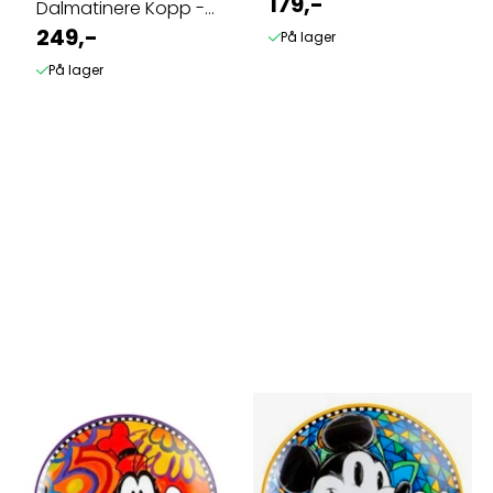
179,-
Dalmatinere Kopp -
Rosa
249,-
På lager
På lager