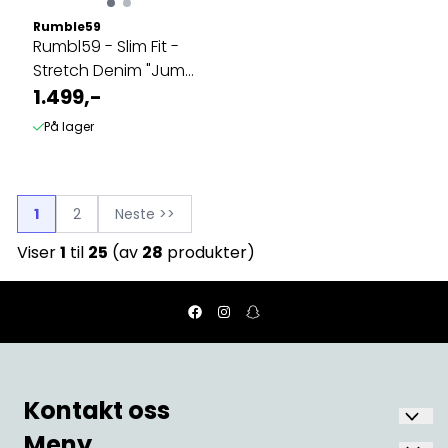
Rumble59
Rumbl59 - Slim Fit -
Stretch Denim "Jump,
Jive and Wail"
1.499,-
På lager
1
2
Neste >>
Viser
1
til
25
(av
28
produkter)
Kontakt oss
Meny
Nostalgia Fønix AS