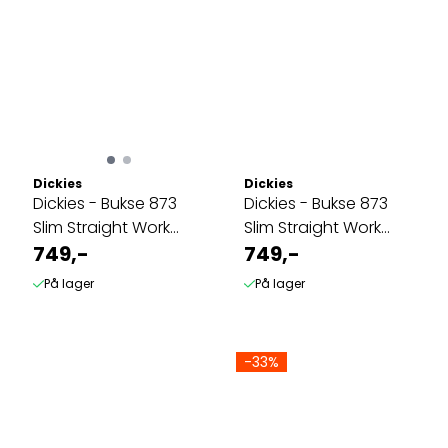
Dickies
Dickies
Dickies - Bukse 873
Dickies - Bukse 873
Slim Straight Work
Slim Straight Work
Pant - Dark Navy
749,-
Pant - Grå
749,-
På lager
På lager
-33%