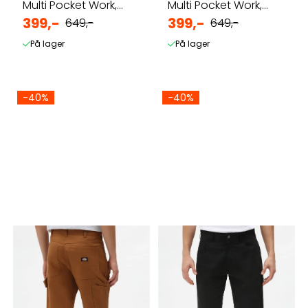
Multi Pocket Work,
Multi Pocket Work,
khaki - Kortbukse
399,-
Sort Kortbukse
399,-
649,-
649,-
På lager
På lager
-40%
-40%