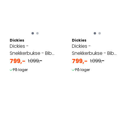
Dickies
Dickies
Dickies -
Dickies -
Snekkerbukse - Bib
Snekkerbukse - Bib
Overall - Rinsed
799,-
Overall- Sort Canvas
799,-
1.099,-
1.099,-
Indigo - Blå
På lager
På lager