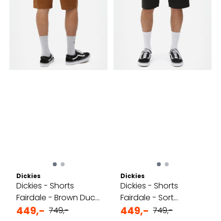
Dickies
Dickies
Dickies - Shorts
Dickies - Shorts
Fairdale - Brown Duck
Fairdale - Sort
- Kortbukse
449,-
Kortbukse
449,-
749,-
749,-