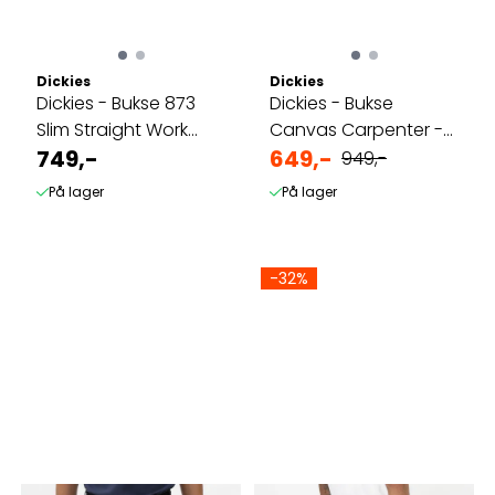
Dickies
Dickies
Dickies - Bukse 873
Dickies - Bukse
Slim Straight Work
Canvas Carpenter -
Pant - Sort
749,-
Sort
649,-
949,-
På lager
På lager
-32%