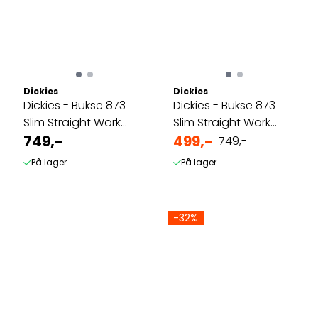
Dickies
Dickies
Dickies - Bukse 873
Dickies - Bukse 873
Slim Straight Work
Slim Straight Work
Pant - Khaki
749,-
Pant - Olivengrønn
499,-
749,-
På lager
På lager
-32%