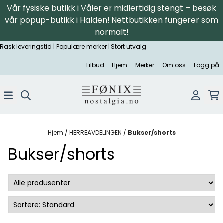
Vår fysiske butikk i Våler er midlertidig stengt – besøk
Hopp til innhold
vår popup-butikk i Halden! Nettbutikken fungerer som
normalt!
Rask leveringstid | Populære merker | Stort utvalg
Tilbud
Hjem
Merker
Om oss
Logg på
Hjem
/
HERREAVDELINGEN
/
Bukser/shorts
Bukser/shorts