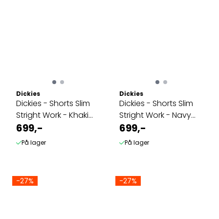
Dickies
Dickies
Dickies - Shorts Slim
Dickies - Shorts Slim
Stright Work - Khaki
Stright Work - Navy
Kortbukse
699,-
Kortbukse
699,-
På lager
På lager
-27%
-27%