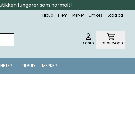
tbutikken fungerer som normalt!
Tilbud
Hjem
Merker
Om oss
Logg på
Konto
Handlevogn
HETER
TILBUD
MERKER