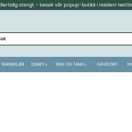
midlertidig stengt – besøk vår popup-butikk i Halden! Net
BARNEKLÆR
DISNEY
TING OG TANG
GAVEKORT
NY