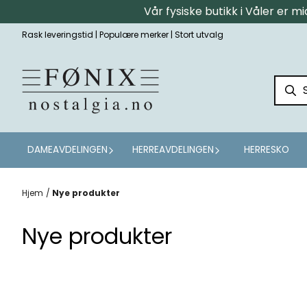
Vår fysiske butikk i Våler er 
Hopp til innhold
Rask leveringstid | Populære merker | Stort utvalg
DAMEAVDELINGEN
HERREAVDELINGEN
HERRESKO
Hjem
/
Nye produkter
Nye produkter