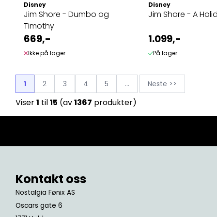
Disney
Disney
Jim Shore - Dumbo og
Jim Shore - A Holid
Timothy
669,-
1.099,-
Ikke på lager
På lager
1
2
3
4
5
...
Neste >>
Viser
1
til
15
(av
1367
produkter)
Kontakt oss
Nostalgia Fønix AS
Oscars gate 6