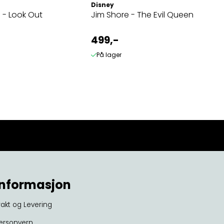
Disney
 - Look Out
Jim Shore - The Evil Queen
499,-
På lager
Informasjon
rakt og Levering
ersonvern