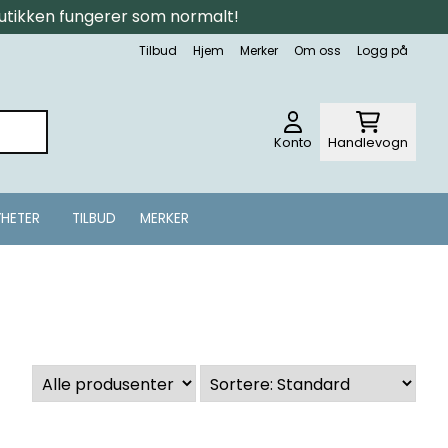
tbutikken fungerer som normalt!
Tilbud
Hjem
Merker
Om oss
Logg på
Konto
Handlevogn
HETER
TILBUD
MERKER