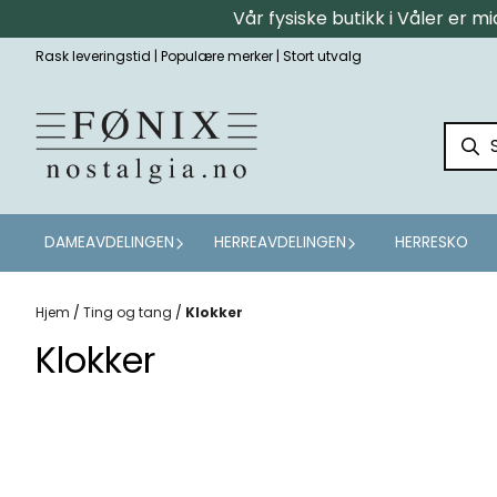
Vår fysiske butikk i Våler er 
Hopp til innhold
Rask leveringstid | Populære merker | Stort utvalg
DAMEAVDELINGEN
HERREAVDELINGEN
HERRESKO
Hjem
/
Ting og tang
/
Klokker
Klokker