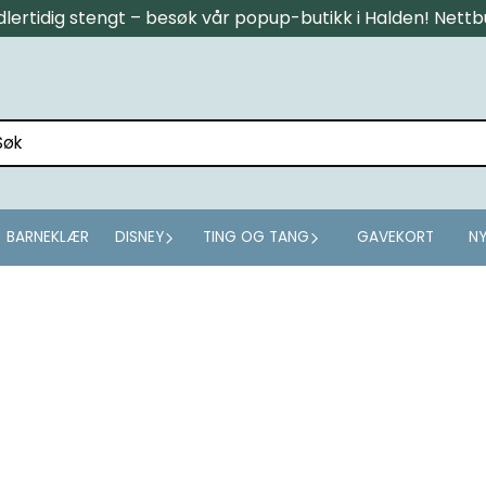
midlertidig stengt – besøk vår popup-butikk i Halden! Net
BARNEKLÆR
DISNEY
TING OG TANG
GAVEKORT
NY