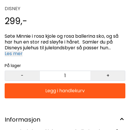
DISNEY
299,-
Søte Minnie i rosa kjole og rosa ballerina sko, og så
har hun en stor rød sløyfe i håret. Samler du på
Disneys julehus til julelandsbyer så passer hun
perfekt der. Dette er ment til dekorasjon og er ikke
Les mer
et leketøy. Laget i håndmalt steinharpiks av høy
kvalitet. Høyde 7,5 cm
På lager
-
+
Informasjon