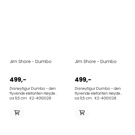
Jim Shore - Dumbo
Jim Shore - Dumbo
499,-
499,-
Disneyfigur Dumbo - den
Disneyfigur Dumbo - den
flyvende elefanten Høyde
flyvende elefanten Høyde
ca 11,5 cm K2-4010028
ca 11,5 cm K2-4010028