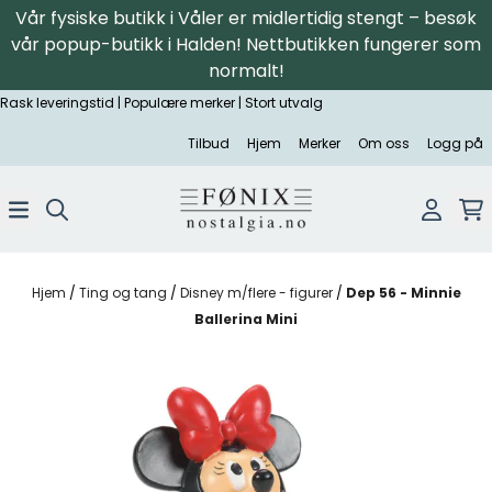
Vår fysiske butikk i Våler er midlertidig stengt – besøk
Hopp til innhold
vår popup-butikk i Halden! Nettbutikken fungerer som
normalt!
Rask leveringstid | Populære merker | Stort utvalg
Tilbud
Hjem
Merker
Om oss
Logg på
Hjem
/
Ting og tang
/
Disney m/flere - figurer
/
Dep 56 - Minnie
Ballerina Mini