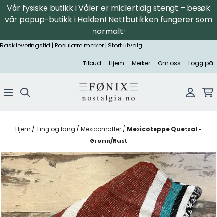
Vår fysiske butikk i Våler er midlertidig stengt – besøk
Hopp til innhold
vår popup-butikk i Halden! Nettbutikken fungerer som
normalt!
Rask leveringstid | Populære merker | Stort utvalg
Tilbud
Hjem
Merker
Om oss
Logg på
Hjem
/
Ting og tang
/
Mexicomatter
/
Mexicoteppe Quetzal -
Grønn/Rust