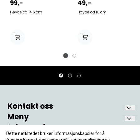
99,-
49,-
Høyde ca 14,5 cm
Høyde ca 10 cm
Kontakt oss
Meny
Nostalgia Fønix AS
Oscars gate 6
Informasjon
Hjem
1771 Halden
Min Konto
Dette nettstedet bruker informasjonskapsler for å
Om Oss
Frakt og Levering