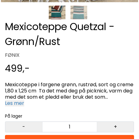
Mexicoteppe Quetzal -
Grønn/Rust
FØNIX
499,-
Mexicoteppe i fargene grønn, rustrød, sort og creme
1,80 x 1,25 cm Ta det med deg på picknick, varm deg
med det som et pledd eller bruk det som
setebeskytter i bilen. 100 % resirkulert materiale
Les mer
Håndvask eller i maskin i kaldt vann. MADE IN
MEXICO
På lager
-
+