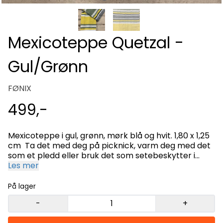
Mexicoteppe Quetzal -
Gul/Grønn
FØNIX
499,-
Mexicoteppe i gul, grønn, mørk blå og hvit. 1,80 x 1,25
cm Ta det med deg på picknick, varm deg med det
som et pledd eller bruk det som setebeskytter i
bilen. 100 % resirkulert materiale Håndvask eller i
Les mer
maskin i kaldt vann. MADE IN MEXICO
På lager
-
+