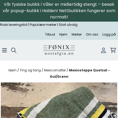
Vår fysiske butikk i Våler er midlertidig stengt – besøk
Hopp til innhold
vår popup-butikk i Halden! Nettbutikken fungerer som
normalt!
Rask leveringstid | Populære merker | Stort utvalg
Tilbud
Hjem
Merker
Om oss
Logg på
Hjem
/
Ting og tang
/
Mexicomatter
/
Mexicoteppe Quetzal -
Gul/Grønn