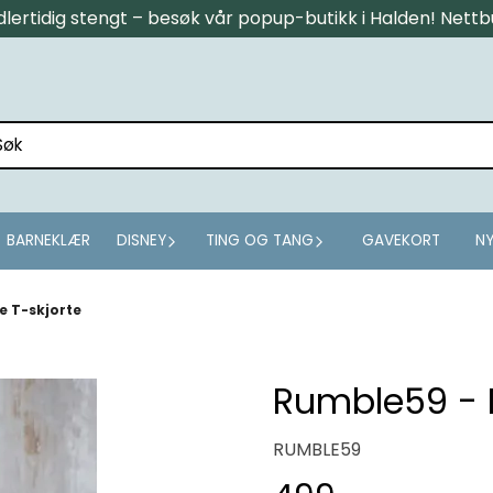
midlertidig stengt – besøk vår popup-butikk i Halden! Net
BARNEKLÆR
DISNEY
TING OG TANG
GAVEKORT
NY
e T-skjorte
Rumble59 - D
RUMBLE59