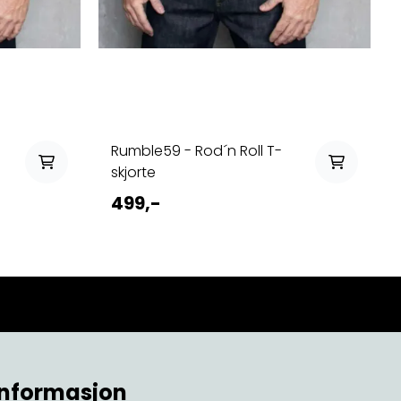
Rumble59 - Rod´n Roll T-
skjorte
499,-
Informasjon