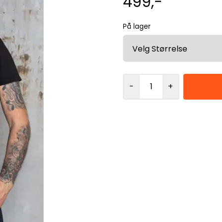
499,-
På lager
-
+