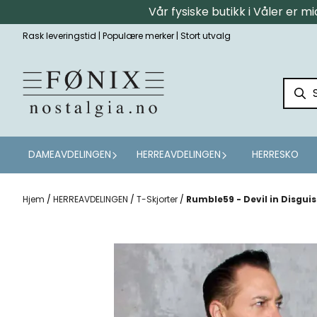
Vår fysiske butikk i Våler er 
Hopp til innhold
Rask leveringstid | Populære merker | Stort utvalg
DAMEAVDELINGEN
HERREAVDELINGEN
HERRESKO
Hjem
/
HERREAVDELINGEN
/
T-Skjorter
/
Rumble59 - Devil in Disguis