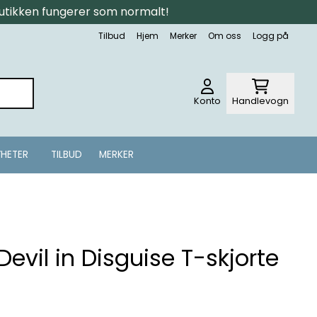
tbutikken fungerer som normalt!
Tilbud
Hjem
Merker
Om oss
Logg på
Konto
Handlevogn
HETER
TILBUD
MERKER
evil in Disguise T-skjorte