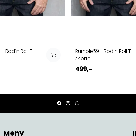
- Rod´n Roll T-
Rumble59 - Rod´n Roll T-
skjorte
499,-
Meny