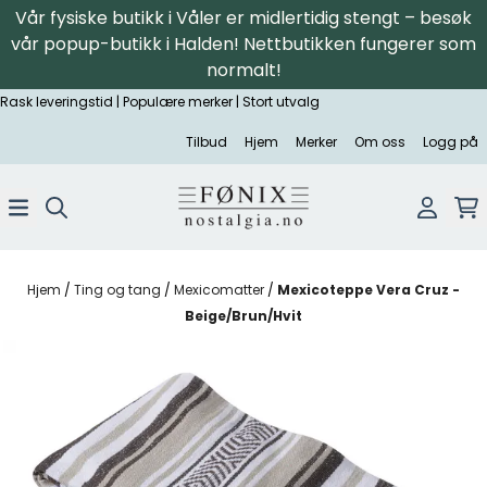
Vår fysiske butikk i Våler er midlertidig stengt – besøk
Hopp til innhold
vår popup-butikk i Halden! Nettbutikken fungerer som
normalt!
Rask leveringstid | Populære merker | Stort utvalg
Tilbud
Hjem
Merker
Om oss
Logg på
Hjem
/
Ting og tang
/
Mexicomatter
/
Mexicoteppe Vera Cruz -
Beige/Brun/Hvit