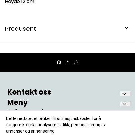
Høyde 12 cm
Produsent
Kontakt oss
Meny
Nostalgia Fønix AS
Oscars gate 6
Informasjon
Hjem
1771 Halden
Min Konto
Dette nettstedet bruker informasjonskapsler for å
Om Oss
Frakt og Levering
Org. nr. 998 243 211MVA
fungere korrekt, analysere trafikk, personalisering av
Kontakt Oss
annonser og annonsering.
fonix@nostalgia.no