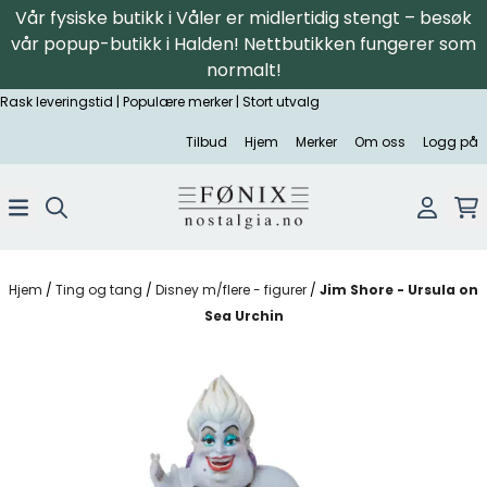
Vår fysiske butikk i Våler er midlertidig stengt – besøk
Hopp til innhold
vår popup-butikk i Halden! Nettbutikken fungerer som
normalt!
Rask leveringstid | Populære merker | Stort utvalg
Tilbud
Hjem
Merker
Om oss
Logg på
Hjem
/
Ting og tang
/
Disney m/flere - figurer
/
Jim Shore - Ursula on
Sea Urchin