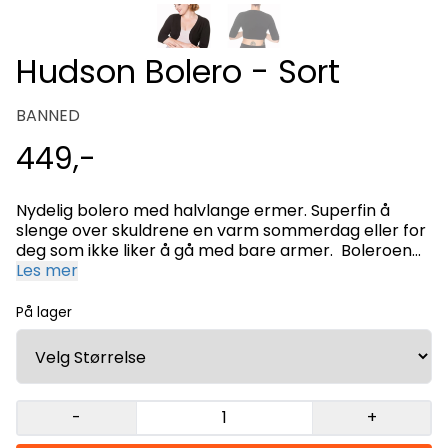
Hudson Bolero - Sort
BANNED
449,-
Nydelig bolero med halvlange ermer. Superfin å
slenge over skuldrene en varm sommerdag eller for
deg som ikke liker å gå med bare armer. Boleroen
er midjekort og passer perfekt til f.eks. swingkjoler
Les mer
og høylivede skjørt og bukser. 48% viskose 24% nylon
28% elastan Vaskes separat i kaldt vann 30 grader.
På lager
Må ikke tørkes i tørketrommel. Strykes på lav
temperatur.
-
+