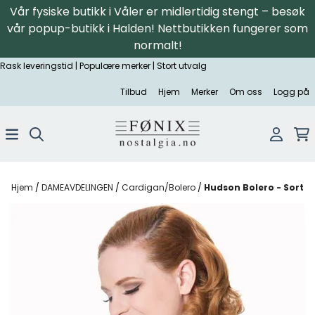
Vår fysiske butikk i Våler er midlertidig stengt – besøk
Hopp til innhold
vår popup-butikk i Halden! Nettbutikken fungerer som
normalt!
Rask leveringstid | Populære merker | Stort utvalg
Tilbud
Hjem
Merker
Om oss
Logg på
Hjem
/
DAMEAVDELINGEN
/
Cardigan/Bolero
/
Hudson Bolero - Sort