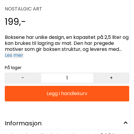
NOSTALGIC ART
199,-
Boksene har unike design, en kapasitet på 2,5 liter og
kan brukes til lagring av mat. Den har pregede
motiver som gir boksen struktur, og leveres med
hengslet lokk. Mange av våre kunder bruker denne
Les mer
som lunsjboks. Størrelse: 23 x 16 x 7cm
På lager
-
+
Informasjon