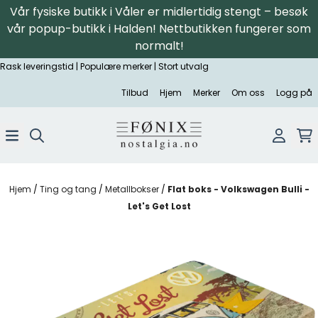
Vår fysiske butikk i Våler er midlertidig stengt – besøk
Hopp til innhold
vår popup-butikk i Halden! Nettbutikken fungerer som
normalt!
Rask leveringstid | Populære merker | Stort utvalg
Tilbud
Hjem
Merker
Om oss
Logg på
Hjem
/
Ting og tang
/
Metallbokser
/
Flat boks - Volkswagen Bulli -
Let's Get Lost