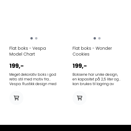
Flat boks - Vespa
Flat boks - Wonder
Model Chart
Cookies
199,-
199,-
Meget dekorativ boks i god
Boksene har unike design,
retro stil med motiv fra
en kapasitet på 2,5 liter og
Vespa. Rustikk design med
kan brukes til lagring av
"rust og riper" for en skikkelig
mat. Den har pregede
vintage look Størrelse: 23 x
motiver som gir boksen
16 x 7 cm. Boksen har unikt
struktur, og leveres med
design, en kapasitet på 2,5
hengslet lokk. Mange av
liter og kan brukes til lagring
våre kunder bruker denne
av mat. Den har pregede
som lunsjboks. Størrelse: 23
motiver som gir boksen
x 16 x 7cm
struktur, og leveres med
hengslet lokk.