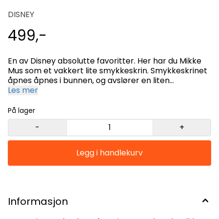
DISNEY
499,-
En av Disney absolutte favoritter. Her har du Mikke
Mus som et vakkert lite smykkeskrin. Smykkeskrinet
åpnes åpnes i bunnen, og avslører en liten
oppbevaringsplass. Magnetlukking. Mikke har
Les mer
glitrende steiner på kortbuksen og på skoene. Laget
i håndmalt metall-legering Dette er ikke et leketøy.
På lager
Høyde 8,5 cm - Vekt 181 gr
-
+
Informasjon