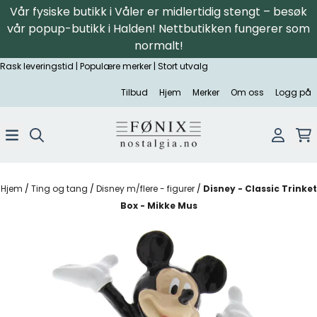
Vår fysiske butikk i Våler er midlertidig stengt – besøk
Hopp til innhold
vår popup-butikk i Halden! Nettbutikken fungerer som
normalt!
Rask leveringstid | Populære merker | Stort utvalg
Tilbud
Hjem
Merker
Om oss
Logg på
Hjem
/
Ting og tang
/
Disney m/flere - figurer
/
Disney - Classic Trinket
Box - Mikke Mus