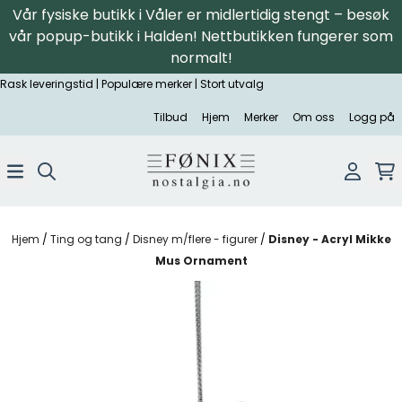
Vår fysiske butikk i Våler er midlertidig stengt – besøk
Hopp til innhold
vår popup-butikk i Halden! Nettbutikken fungerer som
normalt!
Rask leveringstid | Populære merker | Stort utvalg
Tilbud
Hjem
Merker
Om oss
Logg på
Hjem
/
Ting og tang
/
Disney m/flere - figurer
/
Disney - Acryl Mikke
Mus Ornament