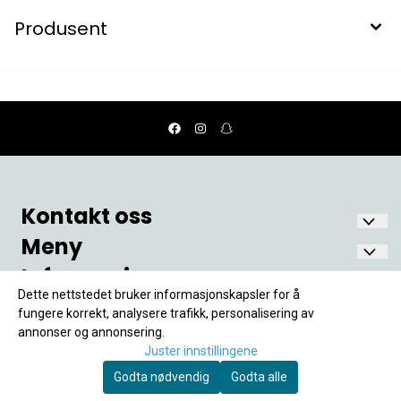
Produsent
Kontakt oss
Meny
Nostalgia Fønix AS
Oscars gate 6
Informasjon
Hjem
1771 Halden
Min Konto
Dette nettstedet bruker informasjonskapsler for å
Om Oss
Frakt og Levering
Org. nr. 998 243 211MVA
fungere korrekt, analysere trafikk, personalisering av
Kontakt Oss
annonser og annonsering.
fonix@nostalgia.no
Personvern
Tilbud
Juster innstillingene
Salgsbetingelser
Godta nødvendig
Godta alle