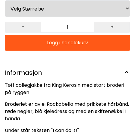
cremefargede ermer Det er ribbestrikket krage,
mansjetter og nederst på ermene, som er i sorte
cremefargede og røde striper. Lukkes med trykk-
knapper. Stikklommer. 75 % bomull 25 % polyester
Vaskes separat og med innsiden ut i kaldt vann 30
-
+
grader. Brystmål Lengde rygg Str. L:
106 cm. 55 cm XL: 116 cm 56 cm
XXL: 120 cm 58 cm
Informasjon
Tøff collegjakke fra King Kerosin med stort broderi
på ryggen
Broderiet er av ei Rockabella med prikkete hårbånd,
røde negler, blå kjeledress og med en skiftenøkkel i
handa.
Under står teksten ¨I can do it!¨