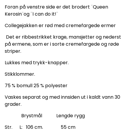
Foran på venstre side er det brodert ¨Queen
Kerosin¨og ¨I can do it!¨
Collegejakken er rød med cremefargede ermer
Det er ribbestrikket krage, mansjetter og nederst
på ermene, som er i sorte cremefargede og røde
striper.
Lukkes med trykk-knapper.
Stikklommer.
75 % bomull 25 % polyester
Vaskes separat og med innsiden ut i kaldt vann 30
grader.
Brystmål Lengde rygg
Str. L: 106 cm. 55 cm