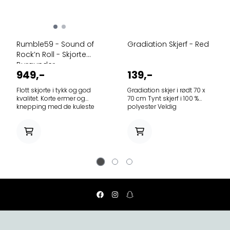
Rumble59 - Sound of
Gradiation Skjerf - Red
Rock’n Roll - Skjorte
Burgunder
949,-
139,-
Flott skjorte i tykk og god
Gradiation skjer i rødt 70 x
kvalitet. Korte ermer og
70 cm Tynt skjerf i 100 %
knepping med de kuleste
polyester Veldig
knapper formet som
annvennelig, du kan f.eks
gitarer. Sort panel på høyre
knyte det i håret med en
side med noter brodert
sløyfe, feste det som en
nedover på sidene i
bandana, eller knyte det i
samme brgunder fargen
halsen
som skjorten. Brystlomme
på venstre side, med et
brodert mikrofon og skriften
Roc´n Roll over Brystmål str
Lengde
rygg: S. 108 cm
74 cm M.
114 cm 76 cm
L 120 cm 77
cm XL. 124 cm.