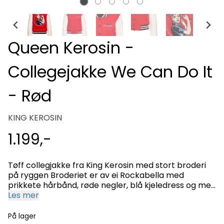
Queen Kerosin -
Collegejakke We Can Do It
- Rød
KING KEROSIN
1.199,-
Tøff collegjakke fra King Kerosin med stort broderi
på ryggen Broderiet er av ei Rockabella med
prikkete hårbånd, røde negler, blå kjeledress og med
en skiftenøkkel i handa. Under står teksten ¨I can do
Les mer
it!¨ Foran på venstre side er det brodert ¨Queen
Kerosin¨og ¨I can do it!¨ Collegejakken er rød med
På lager