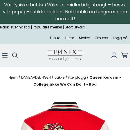
Vår fysiske butikk i Våler er midlertidig stengt – besøk
Hopp til innhold
vår popup-butikk i Halden! Nettbutikken fungerer som
normalt!
Rask leveringstid | Populære merker | Stort utvalg
Tilbud
Hjem
Merker
Om oss
Logg på
Hjem
/
DAMEAVDELINGEN
/
Jakker/Ytterplagg
/
Queen Kerosin -
Collegejakke We Can Do It - Rød