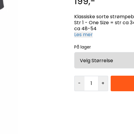
199,-
Klassiske sorte strømpebukser med 
Str 1 - One Size = str ca 34-42 Str 2 - 16-18 = str ca 44-46 Str 3
ca 48-54
Les mer
På lager
-
+