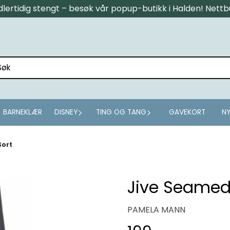
midlertidig stengt – besøk vår popup-butikk i Halden! Net
BARNEKLÆR
DISNEY
TING OG TANG
GAVEKORT
NY
Sort
Jive Seamed 
PAMELA MANN