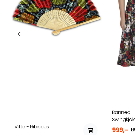
Banned -
Swingkjol
Vifte - Hibiscus
999,-
1.