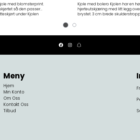
jole med blomsterprint.
Kjole med bolero Kjolen har en høy
 skjørtet så den passer
hjerteutskjæring med litt legg ove
skjørt under Kjolen
brystet. 3 cm brede skulderstropper.
per forran. Belte i
Skjult glidelås venstre side.
r med. Kjolen har
Knytebelte i sort sateng. Boleroen er
midjekort, har skjortekrave og kor
ermer. Den er i samme stoff og
mønster som kjolen. 97 % bomull 3
80 cm L - 85 cm XL - 90 cm
% elastic Vaskes separat og
skånsomt med innsiden ut i kaldt
vann 30 grader. Vi anbefaler
håndvask av våre kjoler. Midjemål:
Str. 14/L: ca 80 cm 16/XL: ca
86 cm 18/XXL: ca 90 cm
Meny
20/3XL: ca 94 cm Alle plaggene er
målt flatt liggende av oss.
Hjem
F
Min Konto
Om Oss
P
Kontakt Oss
Tilbud
S