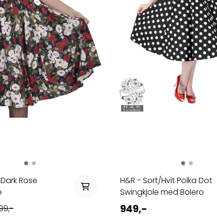
 Dark Rose
H&R - Sort/Hvit Polka Dot
e
Swingkjole med Bolero
949,-
199,-