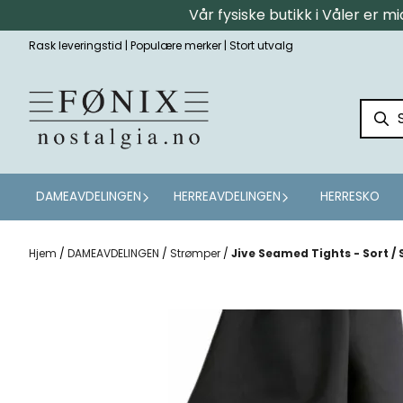
Vår fysiske butikk i Våler er 
Hopp til innhold
Rask leveringstid | Populære merker | Stort utvalg
DAMEAVDELINGEN
HERREAVDELINGEN
HERRESKO
Hjem
/
DAMEAVDELINGEN
/
Strømper
/
Jive Seamed Tights - Sort / 