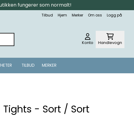
tbutikken fungerer som normalt!
Tilbud
Hjem
Merker
Om oss
Logg på
Konto
Handlevogn
HETER
TILBUD
MERKER
Tights - Sort / Sort