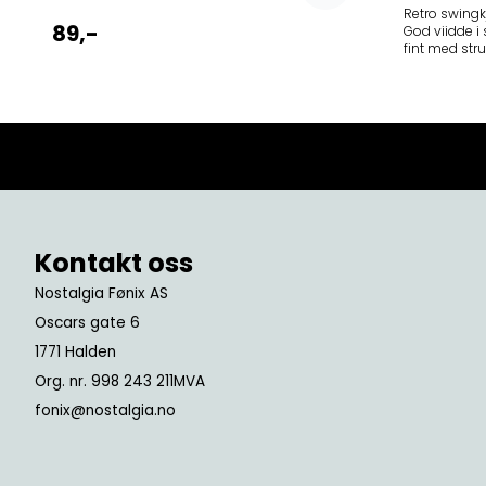
Retro swingk
89,-
God viidde i
fint med strutte
lukkes med knap
samme print følge
lommer Veldig lite stretch 100%
polyester Vaskes på 30 gr
Midjemål: XS - 68 cm S - 75 cm M -
Kontakt oss
Nostalgia Fønix AS
Oscars gate 6
1771 Halden
Org. nr. 998 243 211MVA
fonix@nostalgia.no