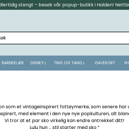
midlertidig stengt – besøk vår popup-butikk i Halden! Net
BARNEKLÆR
DISNEY
TING OG TANG
GAVEKORT
NY
ndon som et vintageinspirert fottøymerke, som senere har u
nspirert, med element i den nye nye popkulturen, alt bla
Vi tror at et par sko virkelig kan endre antrekket ditt!
Lulu hun ... stil starter med sko ”