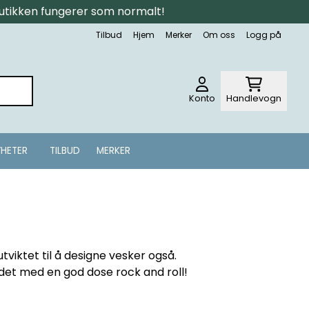
tbutikken fungerer som normalt!
Tilbud
Hjem
Merker
Om oss
Logg på
Konto
Handlevogn
HETER
TILBUD
MERKER
tviktet til å designe vesker også.
ndet med en god dose rock and roll!