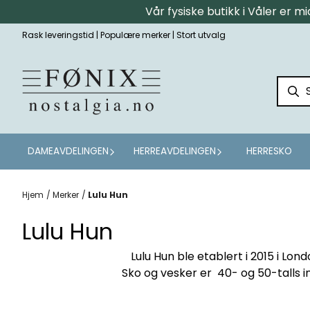
Vår fysiske butikk i Våler er 
Hopp til innhold
Rask leveringstid | Populære merker | Stort utvalg
DAMEAVDELINGEN
HERREAVDELINGEN
HERRESKO
Hjem
/
Merker
/
Lulu Hun
Lulu Hun
Lulu Hun ble etablert i 2015 i Lo
Sko og vesker er 40- og 50-talls i